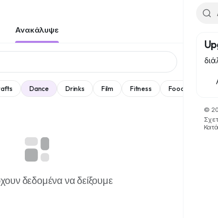
Ανακάλυψε
Up
διά
afts
Dance
Drinks
Film
Fitness
Food
Παιχν
© 20
Σχετ
Κατ
χουν δεδομένα να δείξουμε