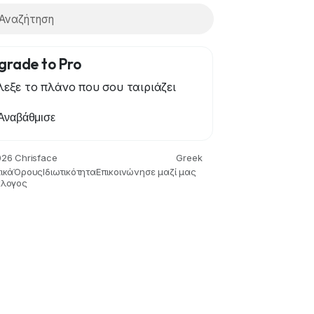
grade to Pro
λεξε το πλάνο που σου ταιριάζει
Αναβάθμισε
ίδια
Gardening
Health
Κεντρική Σελίδα
Literature
26 Chrisface
Greek
ικά
Όρους
Ιδιωτικότητα
Επικοινώνησε μαζί μας
άλογος